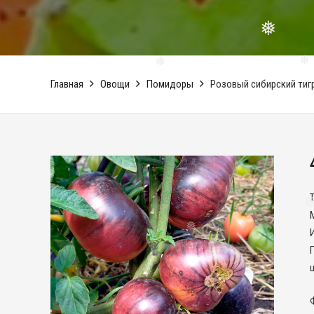
❅
Главная
Овощи
Помидоры
Розовый сибирский тигр
❅
❅
Т
❅
❅