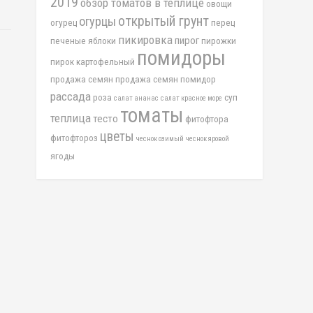
2019
обзор томатов в теплице
овощи
открытый грунт
огурцы
огурец
перец
пикировка
пирог
печеные яблоки
пирожки
помидоры
пирок картофельный
продажа семян
продажа семян помидор
рассада
роза
суп
салат ананас
салат красное море
томаты
теплица
тесто
фитофтора
цветы
фитофтороз
чеснок озимый
чеснок яровой
ягоды