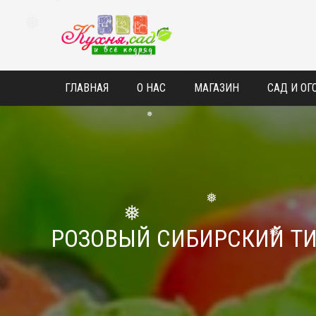
❅
❅
❅
❅
ГЛАВНАЯ
О НАС
МАГАЗИН
САД И ОГ
❅
❅
РОЗОВЫЙ СИБИРСКИЙ ТИ
❅
❅