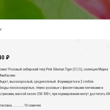
!
❅
❅
40
₽
❅
омат Розовый сибирский тигр Pink Siberian Tiger (США), селекция Марка
МакКаслин
❅
Индет, высокорослый, среднеспелый. Формируется в 2 стебля.
❅
❅
Плоды плоскоокруглые, тёмно-розовые с фиолетовыми плечиками и
штрихами, массой около 250-300 г, при нормировании могут достигать 600
Фасовка……………..10 семечек