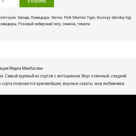
В корзину
овара
Розовый
Категории:
Овощи
,
Помидоры
Метки:
Pink Siberian Tiger
,
Rozovyy sibirskiy tigr
,
ибирский
помидоры
,
Розовый сибирский тигр
,
семена
,
томаты
игр!
лекция Марка МакКаслин
я. Самый крупный из сортов с антоцианом. Вкус отличный, сладкий.
о сорта получаются красивейшие, вкусные салаты. мои любимчики.