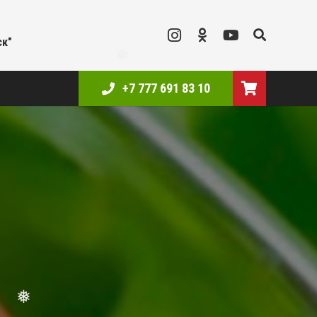
❅
ск"
+7 777 691 83 10
❅