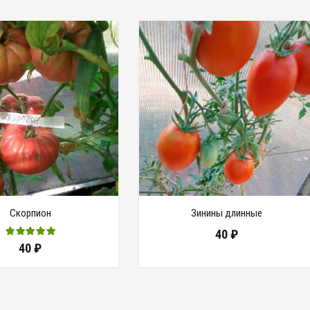
Скорпион
Зинины длинные
40
₽
40
₽