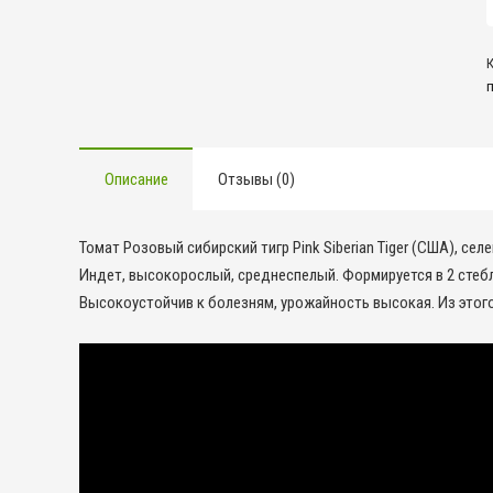
т
с
т
Описание
Отзывы (0)
Томат Розовый сибирский тигр Pink Siberian Tiger (США), се
Индет, высокорослый, среднеспелый. Формируется в 2 стебл
Высокоустойчив к болезням, урожайность высокая. Из этог