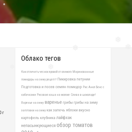
❅
❅
❅
❅
❅
Облако тегов
❅
Как отличить чеснок яровой от озимого
Маринованные
❅
Пикировка петунии
помидоры на зиму рецепт!
❅
Подготовка и посев семян помидор
Рис Анкл Бенс с
кабачками
Рисовая каша на молоке
Слива в шоколаде!
варенье
грибы
грибы на зиму
Варенье на зиму
как запечь яблоки вкусно
заготовки на зиму
 г
лайфхак
картофель
клубника
обзор томатов
непасынкующиеся