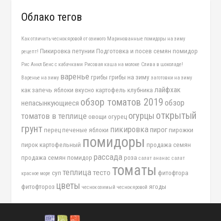
Облако тегов
Как отличить чеснок яровой от озимого
Маринованные помидоры на зиму
Пикировка петунии
Подготовка и посев семян помидор
рецепт!
Рис Анкл Бенс с кабачками
Рисовая каша на молоке
Слива в шоколаде!
варенье
грибы
грибы на зиму
Варенье на зиму
заготовки на зиму
лайфхак
как запечь яблоки вкусно
картофель
клубника
обзор томатов 2019
обзор
непасынкующиеся
открытый
огурцы
томатов в теплице
овощи
огурец
грунт
пикировка
пирог
перец
печеные яблоки
пирожки
помидоры
пирок картофельный
продажа семян
рассада
продажа семян помидор
роза
салат ананас
салат
томаты
теплица
тесто
суп
фитофтора
красное море
цветы
фитофтороз
ягоды
чеснок озимый
чеснок яровой