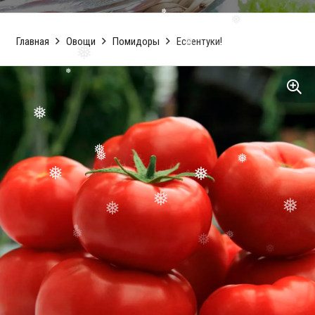
❅
Главная
Овощи
Помидоры
Ессентуки!
❅
❅
❅
❅
❅
❅
❅
❅
❅
❅
❅
❅
❅
❅
❅