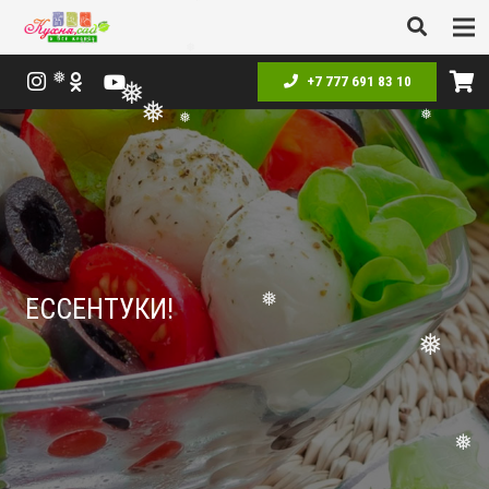
❅
❅
❅
❅
❅
+7 777 691 83 10
❅
❅
❅
❅
❅
❅
ЕССЕНТУКИ!
❅
❅