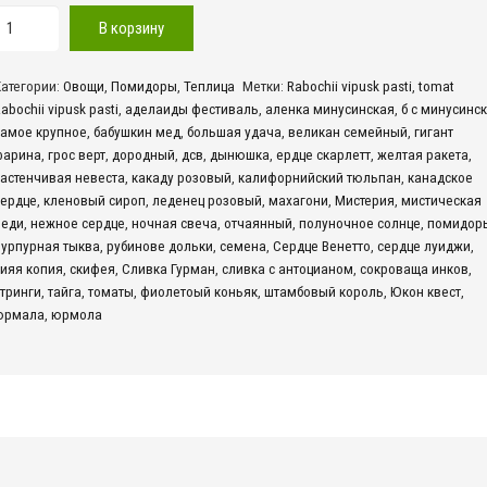
оличество
В корзину
овара
Бабушкин
Категории:
Овощи
,
Помидоры
,
Теплица
Метки:
Rabochii vipusk pasti
,
tomat
мед
abochii vipusk pasti
,
аделаиды фестиваль
,
аленка минусинская
,
б с минусинс
Копировать)
самое крупное
,
бабушкин мед
,
большая удача
,
великан семейный
,
гигант
Копировать)
фарина
,
грос верт
,
дородный
,
дсв
,
дынюшка
,
ердце скарлетт
,
желтая ракета
,
астенчивая невеста
,
какаду розовый
,
калифорнийский тюльпан
,
канадское
сердце
,
кленовый сироп
,
леденец розовый
,
махагони
,
Мистерия
,
мистическая
леди
,
нежное сердце
,
ночная свеча
,
отчаянный
,
полуночное солнце
,
помидор
пурпурная тыква
,
рубинове дольки
,
семена
,
Сердце Венетто
,
сердце луиджи
,
сияя копия
,
скифея
,
Сливка Гурман
,
сливка с антоцианом
,
сокроваща инков
,
тринги
,
тайга
,
томаты
,
фиолетоый коньяк
,
штамбовый король
,
Юкон квест
,
юрмала
,
юрмола