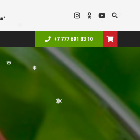
❅
ск"
❅
❅
+7 777 691 83 10
❅
❅
❅
❅