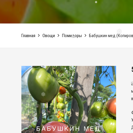
❅
Главная
Овощи
Помидоры
Бабушкин мед (Копиров
❅
❅
в
❅
❅