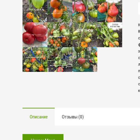
К
т
R
(
(
з
с
Описание
Отзывы (0)