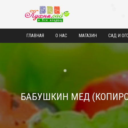
❅
❅
❅
ГЛАВНАЯ
О НАС
МАГАЗИН
САД И ОГ
❅
БАБУШКИН МЕД (КОПИРО
❅