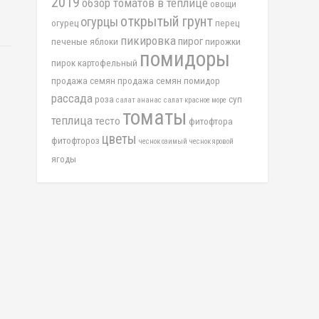
2019
обзор томатов в теплице
овощи
открытый грунт
огурцы
огурец
перец
пикировка
пирог
печеные яблоки
пирожки
помидоры
пирок картофельный
продажа семян
продажа семян помидор
рассада
роза
суп
салат ананас
салат красное море
томаты
теплица
тесто
фитофтора
цветы
фитофтороз
чеснок озимый
чеснок яровой
ягоды