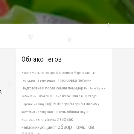
❅
❅
❅
Облако тегов
Как отличить чеснок яровой от озимого
Маринованные
Пикировка петунии
помидоры на зиму рецепт!
Подготовка и посев семян помидор
Рис Анкл Бенс с
й,
кабачками
Рисовая каша на молоке
Слива в шоколаде!
❅
варенье
грибы
грибы на зиму
Варенье на зиму
как запечь яблоки вкусно
заготовки на зиму
лайфхак
картофель
клубника
обзор томатов
непасынкующиеся