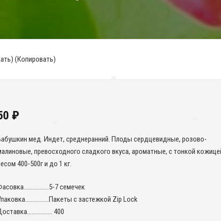
❅
ать) (Копировать)
❅
50
₽
Бабушкин мед. Индет, среднеранний. Плоды сердцевидные, розово-
❅
❅
малиновые, превосходного сладкого вкуса, ароматные, с тонкой кожице
есом 400-500г и до 1 кг.
Фасовка……………..5-7 семечек
Упаковка…………….Пакеты с застежкой Zip Lock
Доставка…………….. 400