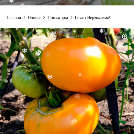
❅
❅
❅
Главная
Овощи
Помидоры
Гигант Иерусалима!
❅
❅
❅
❅
❅
❅
❅
❅
❅
❅
❅
❅