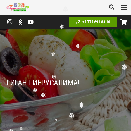
❅
❅
❅
❅
+7 777 691 83 10
❅
❅
❅
❅
❅
ГИГАНТ ИЕРУСАЛИМА!
❅
❅
❅
❅
❅