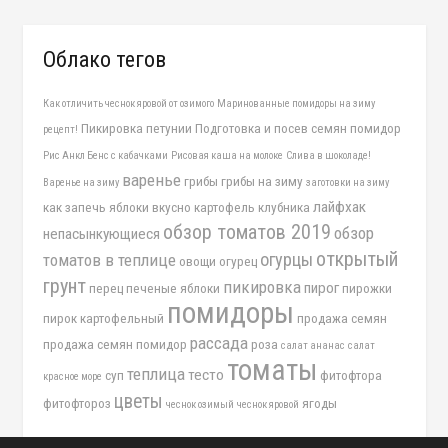
Облако тегов
Как отличить чеснок яровой от озимого
Маринованные помидоры на зиму
Пикировка петунии
Подготовка и посев семян помидор
рецепт!
Рис Анкл Бенс с кабачками
Рисовая каша на молоке
Слива в шоколаде!
варенье
грибы
грибы на зиму
Варенье на зиму
заготовки на зиму
лайфхак
как запечь яблоки вкусно
картофель
клубника
обзор томатов 2019
обзор
непасынкующиеся
открытый
огурцы
томатов в теплице
овощи
огурец
грунт
пикировка
пирог
перец
печеные яблоки
пирожки
помидоры
пирок картофельный
продажа семян
рассада
продажа семян помидор
роза
салат ананас
салат
томаты
теплица
тесто
суп
фитофтора
красное море
цветы
фитофтороз
ягоды
чеснок озимый
чеснок яровой