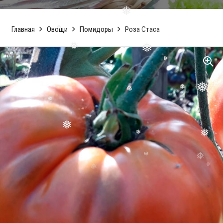
❅
Главная
Овощи
Помидоры
Роза Стаса
❅
❅
❅
❅
❅
❅
❅
❅
❅
❅
❅
❅
❅