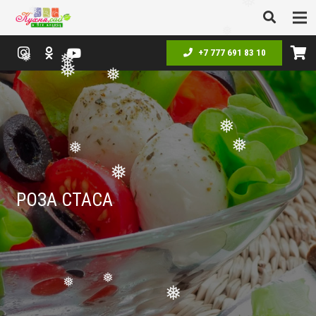
❅
❅
❅
❅
+7 777 691 83 10
❅
❅
❅
❅
❅
❅
❅
❅
❅
РОЗА СТАСА
❅
❅