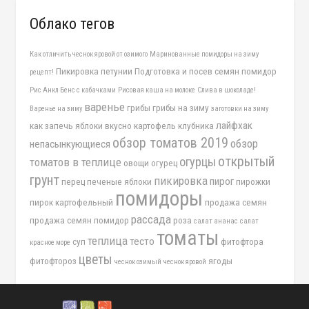
Облако тегов
Как отличить чеснок яровой от озимого
Маринованные помидоры на зиму
Пикировка петунии
Подготовка и посев семян помидор
рецепт!
Рис Анкл Бенс с кабачками
Рисовая каша на молоке
Слива в шоколаде!
варенье
грибы
грибы на зиму
Варенье на зиму
заготовки на зиму
лайфхак
как запечь яблоки вкусно
картофель
клубника
обзор томатов 2019
обзор
непасынкующиеся
открытый
огурцы
томатов в теплице
овощи
огурец
грунт
пикировка
пирог
перец
печеные яблоки
пирожки
помидоры
пирок картофельный
продажа семян
рассада
продажа семян помидор
роза
салат ананас
салат
томаты
теплица
тесто
суп
фитофтора
красное море
цветы
фитофтороз
ягоды
чеснок озимый
чеснок яровой