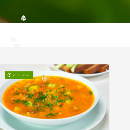
❅
❅
❅
26.03.2020
❅
❅
❅
❅