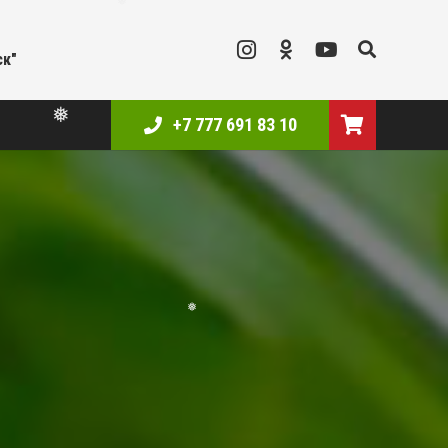
❅
ск"
+7 777 691 83 10
❅
❅