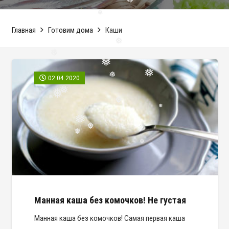
❅
❅
Главная
Готовим дома
Каши
❅
❅
❅
❅
02.04.2020
❅
❅
❅
❅
❅
❅
❅
❅
❅
❅
❅
Манная каша без комочков! Не густая
Манная каша без комочков! Самая первая каша