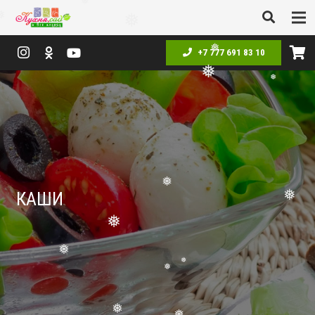
❅
❅
❅
❅
+7 777 691 83 10
❅
❅
❅
КАШИ
❅
❅
❅
❅
❅
❅