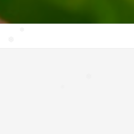
❅
❅
❅
❅