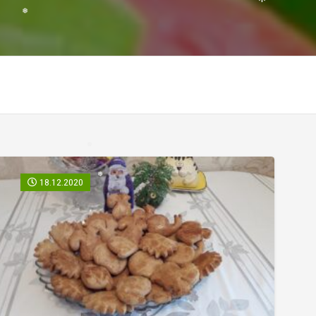
❅
❅
❅
❅
❅
18.12.2020
❅