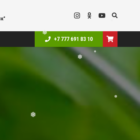
ск"
+7 777 691 83 10
❅
❅
❅
❅
❅
❅