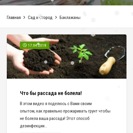
❅
❅
Главная
Сад и Огород
Баклажаны
❅
❅
❅
❅
❅
❅
❅
❅
❅
17.04.2018
❅
❅
❅
❅
Что бы рассада не болела!
❅
В этом видео я поделюсь с Вами своим
опытом, как правильно прожаривать грунт чтобы
не болела ваша рассада! Этот способ
дезинфекции…