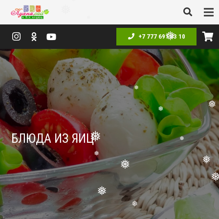
❅
❅
❅
+7 777 691 83 10
❅
❅
❅
❅
БЛЮДА ИЗ ЯИЦ
❅
❅
❅
❅
❅
❅
❅