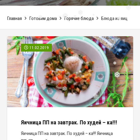
❅
Главная
Готовим дома
Горячие блюда
Блюда из яиц
❅
❅
❅
❅
❅
❅
❅
11.02.2019
❅
❅
❅
❅
❅
❅
❅
❅
Яичница ПП на завтрак. По худей – ка!!!
Яичница ПП на завтрак. По худей – ка!!! Яичница