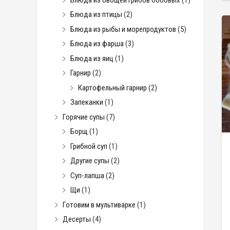
Блюда из птицы
(2)
Блюда из рыбы и морепродуктов
(5)
Блюда из фарша
(3)
Блюда из яиц
(1)
Гарнир
(2)
Картофельный гарнир
(2)
Запеканки
(1)
Горячие супы
(7)
Борщ
(1)
Грибной суп
(1)
Другие супы
(2)
Суп-лапша
(2)
Щи
(1)
Готовим в мультиварке
(1)
Десерты
(4)