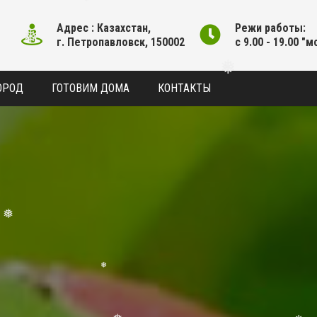
❅
Адрес : Казахстан,
Режи работы:
❅
❅
г. Петропавловск, 150002
с 9.00 - 19.00 "м
❅
ОРОД
ГОТОВИМ ДОМА
КОНТАКТЫ
❅
❅
❅