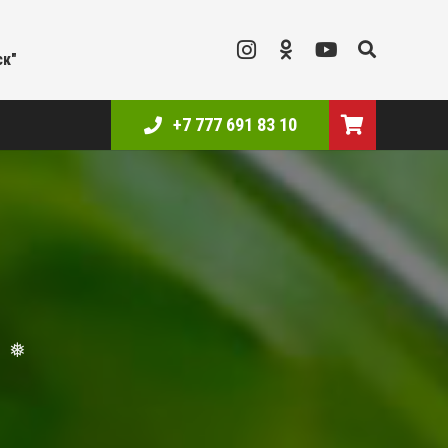
ск"
❅
+7 777 691 83 10
❅