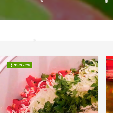
❅
❅
❅
30.09.2020
❅