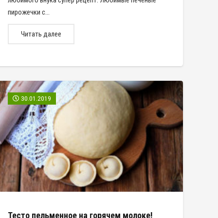
любимого внука супер рецепт. Любимые печёные
пирожечки с…
Читать далее
30.01.2019
Тесто пельменное на горячем молоке!