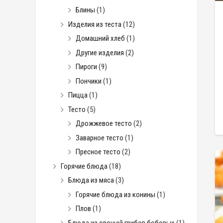
Блины
(1)
Изделия из теста
(12)
Домашний хлеб
(1)
Другие изделия
(2)
Пироги
(9)
Пончики
(1)
Пицца
(1)
Тесто
(5)
Дрожжевое тесто
(2)
Заварное тесто
(1)
Пресное тесто
(2)
Горячие блюда
(18)
Блюда из мяса
(3)
Горячие блюда из конины
(1)
Плов
(1)
Блюда из овощей грибов бобовых
(1)