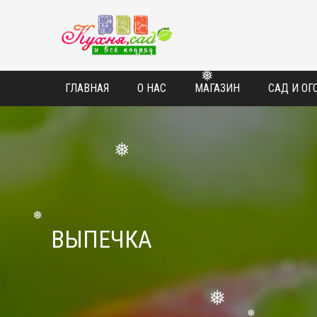
❅
❅
ГЛАВНАЯ
О НАС
МАГАЗИН
САД И ОГ
❅
❅
ВЫПЕЧКА
❅