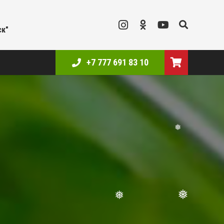
ск"
❅
+7 777 691 83 10
❅