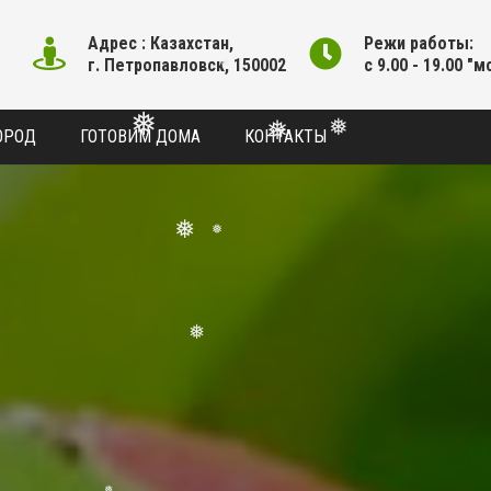
Адрес : Казахстан,
Режи работы:
❅
г. Петропавловск, 150002
с 9.00 - 19.00 "м
ОРОД
ГОТОВИМ ДОМА
КОНТАКТЫ
❅
❅
❅
❅
❅
❅
❅