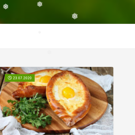
❅
❅
❅
❅
❅
❅
23.07.2020