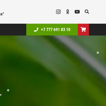
❅
ск"
+7 777 691 83 10
❅
❅