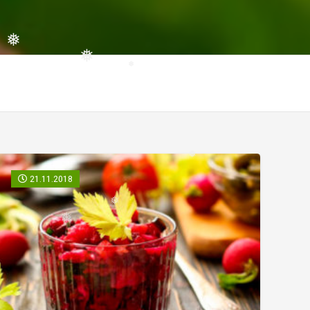
❅
❅
21.11.2018
❅
❅
❅