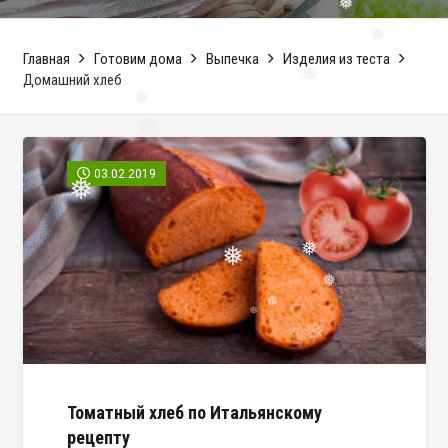
❅
❅
Главная
Готовим дома
Выпечка
Изделия из теста
Домашний хлеб
❅
❅
❅
❅
03.02.2019
❅
❅
❅
❅
❅
❅
Томатный хлеб по Итальянскому
рецепту