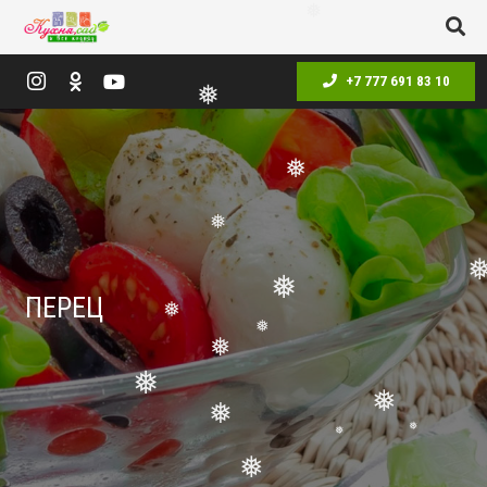
❅
+7 777 691 83 10
❅
❅
❅
❅
ПЕРЕЦ
❅
❅
❅
❅
❅
❅
❅
❅
❅