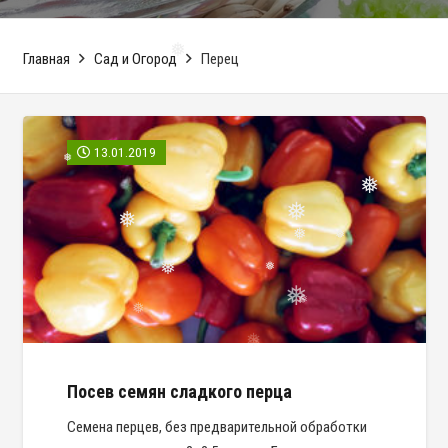
❅
Главная
Сад и Огород
Перец
❅
13.01.2019
❅
❅
❅
❅
❅
❅
❅
❅
❅
❅
❅
Посев семян сладкого перца
Семена перцев, без предварительной обработки