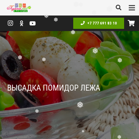
❅
❅
❅
❅
+7 777 691 83 10
❅
❅
❅
❅
❅
❅
❅
ВЫСАДКА ПОМИДОР ЛЕЖА
❅
❅