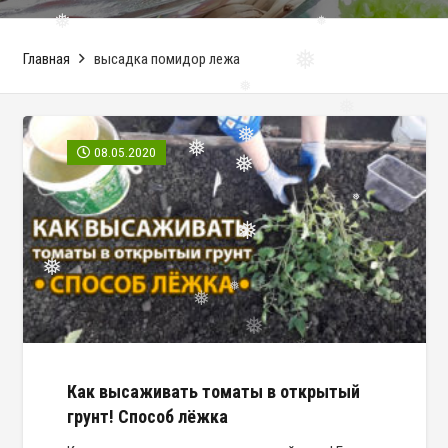
❅
❅
❅
Главная
высадка помидор лежа
❅
❅
❅
❅
08.05.2020
❅
❅
❅
❅
❅
❅
❅
❅
Как высаживать томаты в открытый
грунт! Способ лёжка