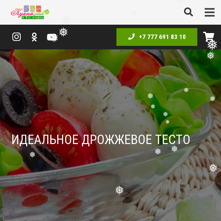
❅
❅
+7 777 691 83 10
❅
❅
❅
❅
❅
❅
❅
❅
ИДЕАЛЬНОЕ ДРОЖЖЕВОЕ ТЕСТО
❅
❅
❅
❅
❅
❅