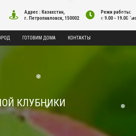
❅
Адрес : Казахстан,
Режи работы:
❅
г. Петропавловск, 150002
с 9.00 - 19.00 "м
ОРОД
ГОТОВИМ ДОМА
КОНТАКТЫ
❅
❅
НОЙ КЛУБНИКИ
❅
❅