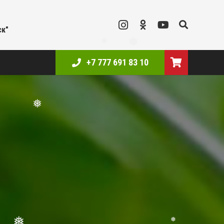
ск"
❅
❅
+7 777 691 83 10
❅
❅
❅
❅