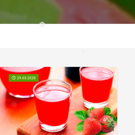
❅
❅
29.03.2020
❅