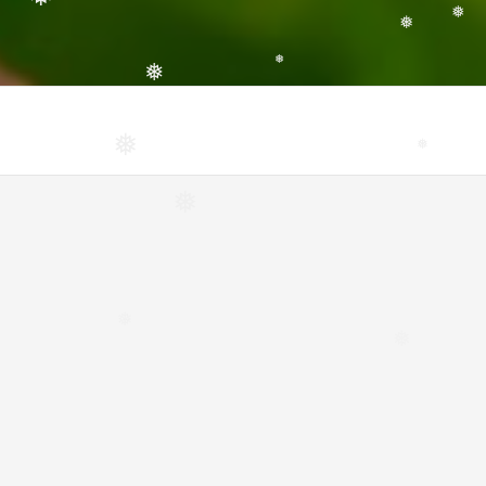
❅
❅
❅
❅
❅
❅
❅
❅
❅
❅