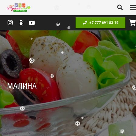
❅
❅
❅
❅
+7 777 691 83 10
❅
❅
❅
❅
❅
МАЛИНА
❅
❅
❅
❅