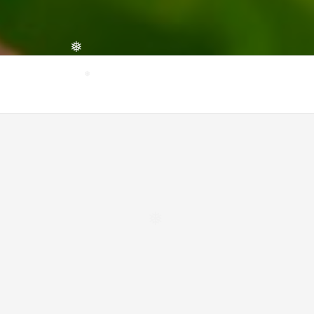
❅
❅
❅