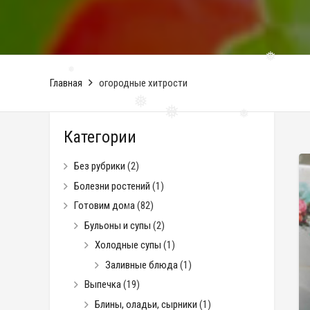
❅
Главная
огородные хитрости
❅
❅
❅
Категории
❅
❅
Без рубрики
(2)
Болезни ростений
(1)
Готовим дома
(82)
Бульоны и супы
(2)
Холодные супы
(1)
❅
Заливные блюда
(1)
Выпечка
(19)
Блины, оладьи, сырники
(1)