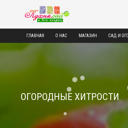
❅
ГЛАВНАЯ
О НАС
МАГАЗИН
САД И ОГ
❅
❅
ОГОРОДНЫЕ ХИТРОСТИ
❅
❅