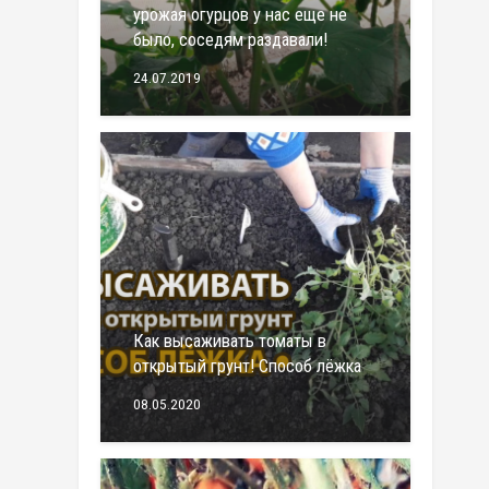
урожая огурцов у нас еще не
было, соседям раздавали!
24.07.2019
Как высаживать томаты в
открытый грунт! Способ лёжка
08.05.2020