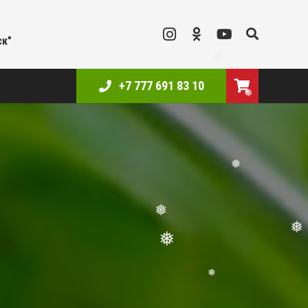
ск"
❅
+7 777 691 83 10
❅
❅
❅
❅
❅
❅