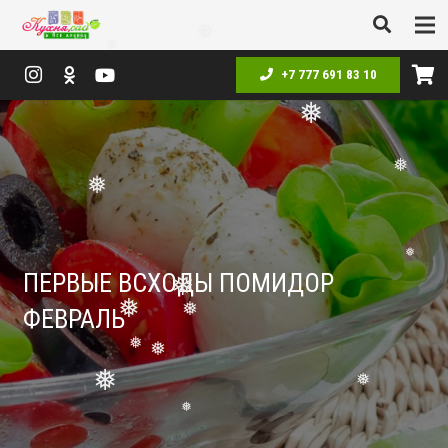
❅
❅
+7 777 691 83 10
❅
❅
❅
❅
ПЕРВЫЕ ВСХОДЫ ПОМИДОР
❅
❅
ФЕВРАЛЬ
❅
❅
❅
❅
❅
❅