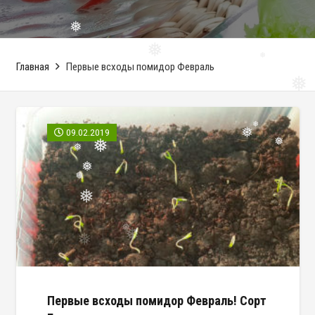
❅
❅
Главная
Первые всходы помидор Февраль
❅
❅
❅
09.02.2019
❅
❅
❅
❅
❅
❅
❅
❅
❅
Первые всходы помидор Февраль! Сорт