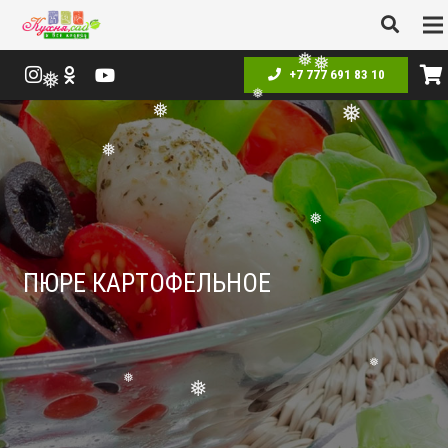
+7 777 691 83 10
❅
❅
❅
❅
❅
❅
❅
❅
ПЮРЕ КАРТОФЕЛЬНОЕ
❅
❅
❅