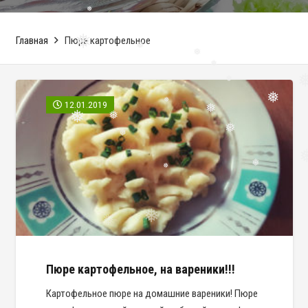
❅
Главная
Пюре картофельное
❅
❅
❅
❅
❅
12.01.2019
❅
❅
❅
❅
❅
❅
❅
❅
❅
❅
❅
❅
Пюре картофельное, на вареники!!!
Картофельное пюре на домашние вареники! Пюре