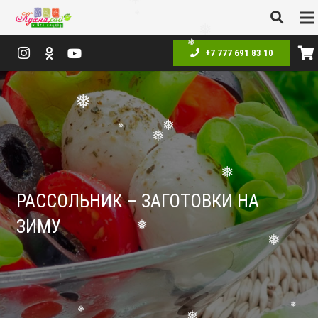
❅
❅
❅
+7 777 691 83 10
❅
❅
❅
❅
❅
❅
❅
РАССОЛЬНИК – ЗАГОТОВКИ НА
ЗИМУ
❅
❅