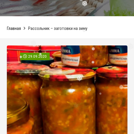
❅
❅
❅
❅
❅
Главная
Рассольник – заготовки на зиму
❅
❅
❅
29.09.2020
❅
❅
❅
❅
❅
❅
❅
❅
❅
❅