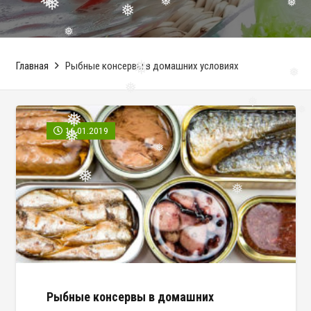
❅
❅
❅
❅
❅
❅
❅
Главная
Рыбные консервы в домашних условиях
❅
❅
❅
❅
16.01.2019
❅
❅
❅
❅
❅
❅
❅
Рыбные консервы в домашних