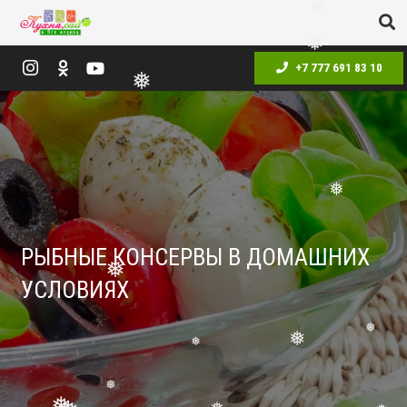
❅
❅
❅
❅
+7 777 691 83 10
❅
❅
❅
РЫБНЫЕ КОНСЕРВЫ В ДОМАШНИХ
УСЛОВИЯХ
❅
❅
❅
❅