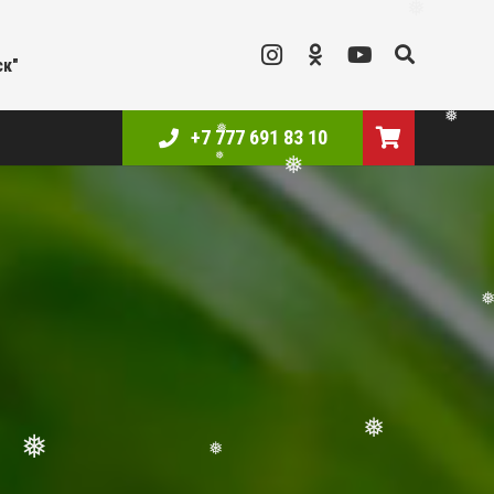
❅
ск"
+7 777 691 83 10
❅
❅
❅
❅
❅
❅
❅