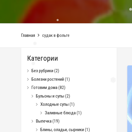
❅
❅
Главная
судак в фольге
Категории
❅
Без рубрики
(2)
Болезни ростений
(1)
❅
Готовим дома
(82)
❅
Бульоны и супы
(2)
Холодные супы
(1)
Заливные блюда
(1)
Выпечка
(19)
Блины, оладьи, сырники
(1)