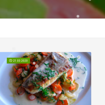
❅
❅
❅
21.03.2020
❅
❅
❅
❅