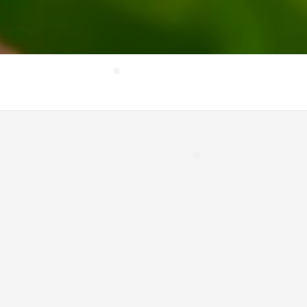
❅
❅
❅