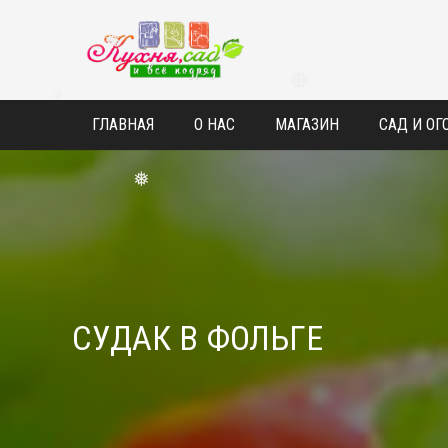
❅
❅
❅
ГЛАВНАЯ
О НАС
МАГАЗИН
САД И ОГ
❅
❅
СУДАК В ФОЛЬГЕ