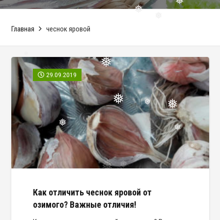
❅
❅
Главная
чеснок яровой
❅
❅
❅
❅
29.09.2019
❅
❅
❅
❅
❅
❅
Как отличить чеснок яровой от
озимого? Важные отличия!