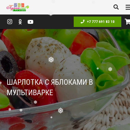
❅
❅
❅
❅
+7 777 691 83 10
❅
❅
❅
❅
ШАРЛОТКА С ЯБЛОКАМИ В
❅
МУЛЬТИВАРКЕ
❅
❅
❅
❅
❅