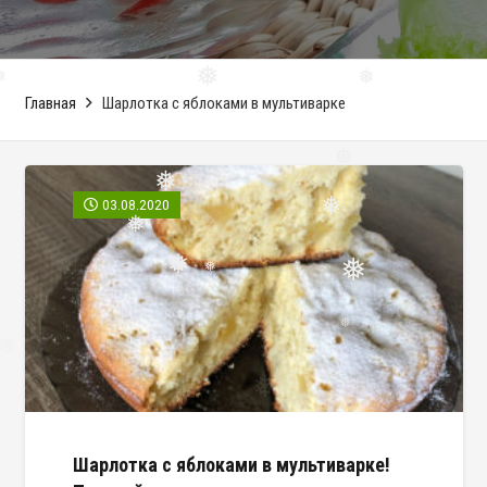
Главная
Шарлотка с яблоками в мультиварке
❅
❅
❅
03.08.2020
❅
❅
❅
❅
❅
❅
❅
❅
❅
Шарлотка с яблоками в мультиварке!