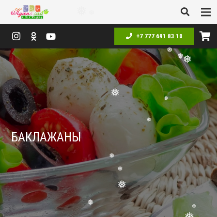
❅
❅
❅
❅
+7 777 691 83 10
❅
❅
❅
❅
❅
БАКЛАЖАНЫ
❅
❅
❅
❅