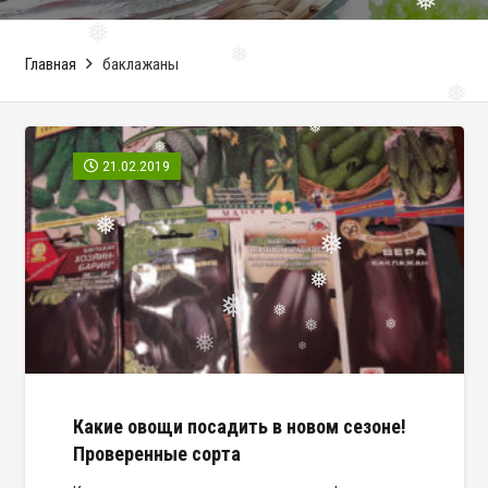
❅
❅
❅
❅
Главная
баклажаны
❅
❅
21.02.2019
❅
❅
❅
❅
❅
❅
❅
❅
❅
❅
Какие овощи посадить в новом сезоне!
Проверенные сорта