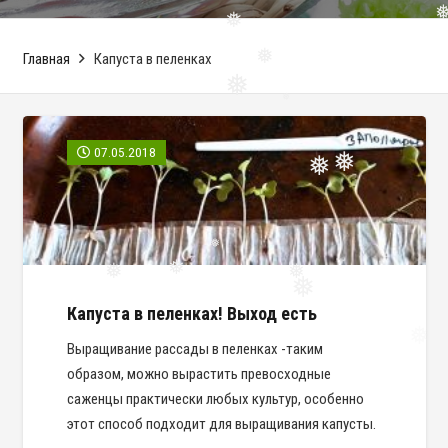
❅
❅
❅
Главная
Капуста в пеленках
❅
❅
❅
07.05.2018
❅
❅
❅
❅
❅
❅
Капуста в пеленках! Выход есть
❅
Выращивание рассады в пеленках -таким
образом, можно вырастить превосходные
саженцы практически любых культур, особенно
этот способ подходит для выращивания капусты.