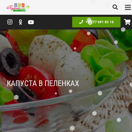
❅
❅
❅
+7 777 691 83 10
❅
❅
❅
❅
❅
❅
КАПУСТА В ПЕЛЕНКАХ
❅
❅
❅
❅
❅
❅
❅