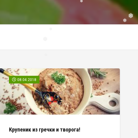
❅
❅
❅
❅
❅
❅
❅
08.04.2018
❅
Крупеник из гречки и творога!