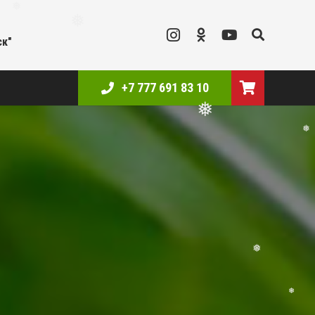
ск"
❅
❅
+7 777 691 83 10
❅
❅
❅