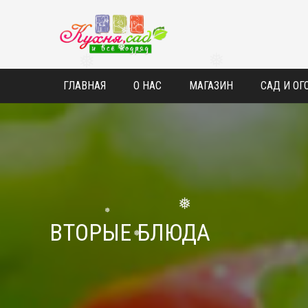
❅
❅
❅
❅
ГЛАВНАЯ
О НАС
МАГАЗИН
САД И ОГ
ВТОРЫЕ БЛЮДА
❅
❅
❅