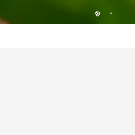
❅
❅
❅