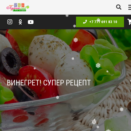
❅
❅
+7 777 691 83 10
❅
❅
❅
❅
❅
ВИНЕГРЕТ! СУПЕР РЕЦЕПТ
❅
❅
❅
❅
❅
❅
❅