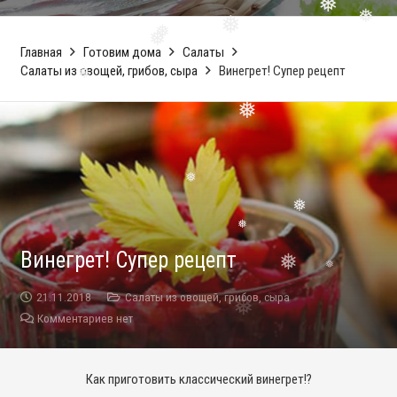
❅
❅
❅
❅
Главная
Готовим дома
Салаты
❅
❅
Салаты из овощей, грибов, сыра
Винегрет! Супер рецепт
❅
❅
❅
❅
❅
❅
Винегрет! Супер рецепт
❅
❅
21.11.2018
Салаты из овощей, грибов, сыра
Комментариев нет
❅
Как приготовить классический винегрет!?