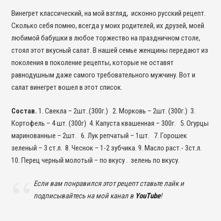
Винегрет классический, на мой взгляд, исконно русский рецепт.
Сколько себя помню, всегда у моих родителей, их друзей, моей
любимой бабушки в любое торжество на праздничном столе,
стоял этот вкусный салат. В нашей семье женщины передают из
поколения в поколение рецепты, которые не оставят
равнодушным даже самого требовательного мужчину. Вот и
салат винегрет вошел в этот список.
Состав.
1. Свекла – 2шт..(300г.) 2. Морковь – 2шт. (300г.) 3.
Кортофель – 4 шт. (300г) 4. Капуста квашенная – 300г. 5. Огурцы
маринованные – 2шт. 6. Лук репчатый – 1шт. 7. Горошек
зеленый – 3 ст.л. 8. Чеснок – 1-2 зубчика. 9. Масло раст.- 3ст.л.
10. Перец черный молотый – по вкусу . зелень по вкусу.
Если вам понравился этот рецепт ставьте лайк и
подписывайтесь на мой канал в
YouTube
!