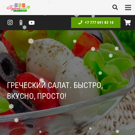
❅
❅
❅
❅
+7 777 691 83 10
❅
❅
❅
❅
❅
❅
❅
❅
❅
❅
❅
ГРЕЧЕСКИЙ САЛАТ. БЫСТРО,
❅
❅
ВКУСНО, ПРОСТО!
❅