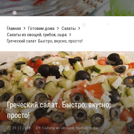
❅
❅
❅
❅
Главная
Готовим дома
Салаты
Салаты из овощей, грибов, сыра
❅
Греческий салат. Быстро, вкусно, просто!
❅
❅
❅
❅
❅
❅
Греческий салат. Быстро, вкусно,
просто!
29.12.2018
Салаты из овощей, грибов, сыра