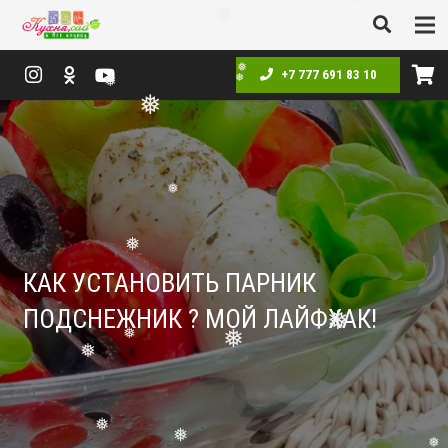
❅
❅
❅
❅
❅
+7 777 691 83 10
❅
❅
❅
❅
❅
КАК УСТАНОВИТЬ ПАРНИК
❅
ПОДСНЕЖНИК ? МОЙ ЛАЙФХАК!
❅
❅
❅
❅