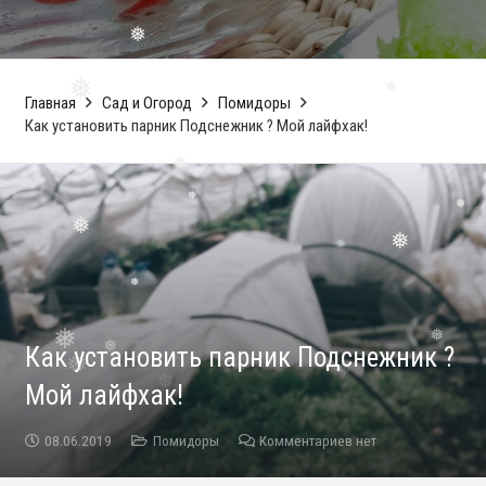
❅
❅
❅
Главная
Сад и Огород
Помидоры
❅
Как установить парник Подснежник ? Мой лайфхак!
❅
❅
❅
❅
❅
❅
❅
Как установить парник Подснежник ?
❅
Мой лайфхак!
❅
08.06.2019
Помидоры
Комментариев нет