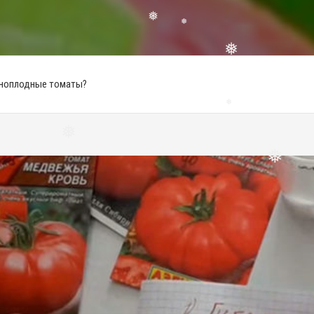
❅
❅
❅
пноплодные томаты?
❅
❅
❅