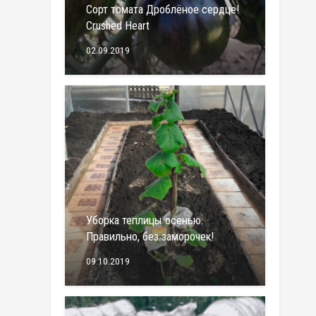
Сорт томата Дроблёное сердце!
Crushed Heart
02.09.2019
Уборка теплицы осенью.
Правильно, без заморочек!
09.10.2019