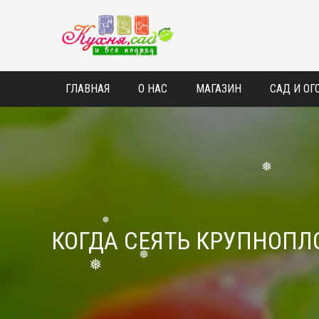
❅
ГЛАВНАЯ
О НАС
МАГАЗИН
САД И ОГ
❅
❅
КОГДА СЕЯТЬ КРУПНОП
❅
❅
❅