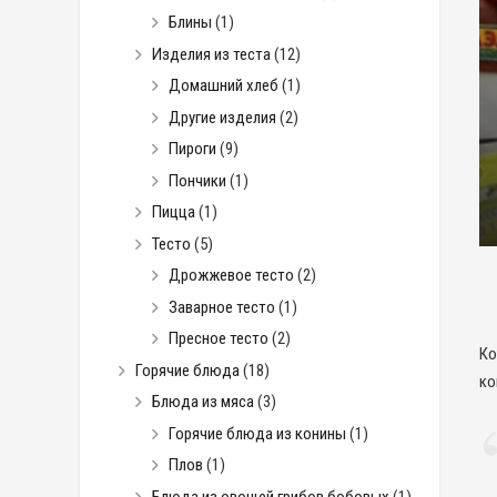
Блины
(1)
Изделия из теста
(12)
Домашний хлеб
(1)
Другие изделия
(2)
Пироги
(9)
Пончики
(1)
Пицца
(1)
Тесто
(5)
Дрожжевое тесто
(2)
Заварное тесто
(1)
Пресное тесто
(2)
Ко
Горячие блюда
(18)
ко
Блюда из мяса
(3)
Горячие блюда из конины
(1)
Плов
(1)
Блюда из овощей грибов бобовых
(1)