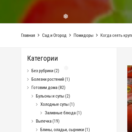
Главная
Сад и Огород
Помидоры
Когда сеять кру
❅
Категории
Без рубрики
(2)
Болезни ростений
(1)
Готовим дома
(82)
❅
Бульоны и супы
(2)
Холодные супы
(1)
Заливные блюда
(1)
Выпечка
(19)
Блины, оладьи, сырники
(1)