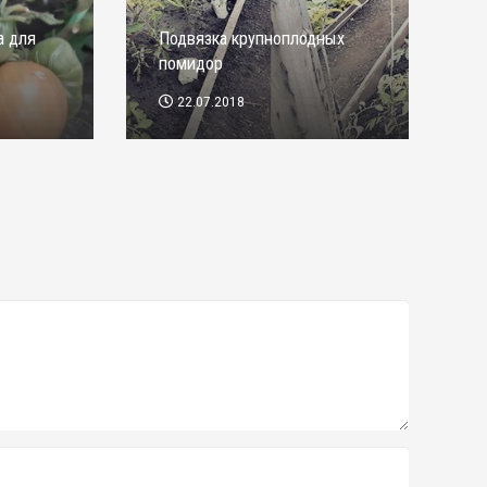
а для
Подвязка крупноплодных
помидор
22.07.2018