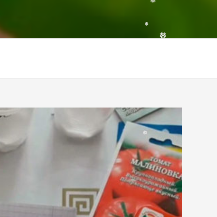
❅
❅
❅
❅
❅
❅