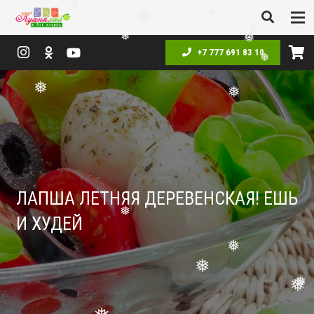
❅
❅
❅
❅
❅
+7 777 691 83 10
❅
❅
❅
❅
❅
ЛАПША ЛЕТНЯЯ ДЕРЕВЕНСКАЯ! ЕШЬ
И ХУДЕЙ
❅
❅
❅