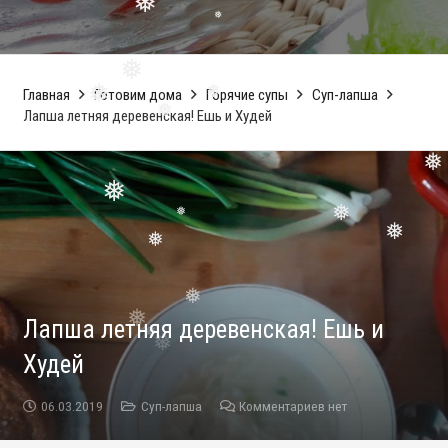
❅
❅
❅
❅
❅
Главная
Готовим дома
Горячие супы
Суп-лапша
Лапша летняя деревенская! Ешь и Худей
❅
❅
❅
❅
❅
❅
❅
❅
❅
Лапша летняя деревенская! Ешь и
❅
❅
Худей
❅
06.03.2019
Суп-лапша
Комментариев нет