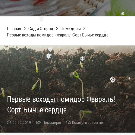
❅
❅
Главная
Сад и Огород
Помидоры
❅
Первые всходы помидор Февраль! Сорт Бычье сердце
❅
❅
❅
❅
❅
❅
❅
Первые всходы помидор Февраль!
❅
Сорт Бычье сердце
09.02.2019
Помидоры
Комментариев нет