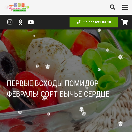
❅
❅
❅
❅
❅
❅
+7 777 691 83 10
❅
❅
❅
❅
❅
ПЕРВЫЕ ВСХОДЫ ПОМИДОР
❅
❅
ФЕВРАЛЬ! СОРТ БЫЧЬЕ СЕРДЦЕ
❅
❅
❅
❅
❅
❅