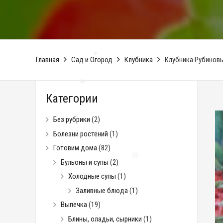
❅
Главная
Сад и Огород
Клубника
Клубника Рубиновый
Категории
❅
Без рубрики
(2)
❅
Болезни ростений
(1)
Готовим дома
(82)
Бульоны и супы
(2)
Холодные супы
(1)
Заливные блюда
(1)
Выпечка
(19)
Блины, оладьи, сырники
(1)