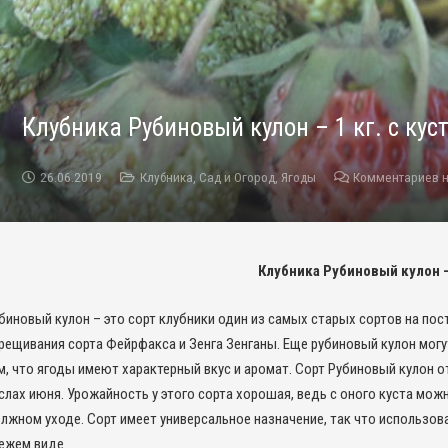
Клубника Рубиновый кулон – 1 кг. с кус
26.06.2019
Клубника
,
Сад и Огород
,
Ягоды
Комментариев н
Клубника Рубиновый кулон – 1
биновый кулон – это сорт клубники один из самых старых сортов на по
рещивания сорта Фейрфакса и Зенга Зенганы. Еще рубиновый кулон могу
м, что ягоды имеют характерный вкус и аромат. Сорт Рубиновый кулон 
слах июня. Урожайность у этого сорта хорошая, ведь с оного куста можн
лжном уходе. Сорт имеет универсальное назначение, так что использов
ежем виде.