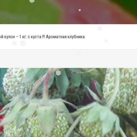
❅
 кулон – 1 кг. с куста !!! Ароматная клубника
❅
❅
❅
❅
❅
❅
❅
❅
❅