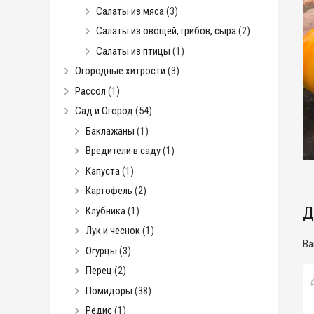
Салаты из мяса
(3)
Салаты из овощей, грибов, сыра
(2)
Салаты из птицы
(1)
Огородные хитрости
(3)
Рассол
(1)
Сад и Огород
(54)
Баклажаны
(1)
Вредители в саду
(1)
Капуста
(1)
Картофель
(2)
Д
Клубника
(1)
Лук и чеснок
(1)
Ва
Огурцы
(3)
Перец
(2)
Помидоры
(38)
Редис
(1)