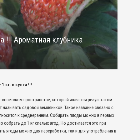
та !!! Ароматная клубника
ет
 кг. с куста !!!
ст советском пространстве, который является результатом
т называть садовой земляникой. Такое название связано с
относится к среднеранним. Собирать плоды можно в первых
о собрать до 1 кг спелых ягод. Но достигается это при
ать ягоды можно для переработки, так и для употребления в