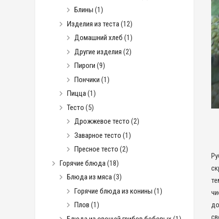
Блины
(1)
Изделия из теста
(12)
Домашний хлеб
(1)
Другие изделия
(2)
Пироги
(9)
Пончики
(1)
Пицца
(1)
Тесто
(5)
Дрожжевое тесто
(2)
Заварное тесто
(1)
Пресное тесто
(2)
Ру
Горячие блюда
(18)
ск
Блюда из мяса
(3)
те
Горячие блюда из конины
(1)
чи
до
Плов
(1)
св
Блюда из овощей грибов бобовых
(1)