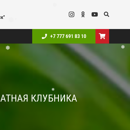
❅
ск"
❅
❅
+7 777 691 83 10
❅
❅
ОМАТНАЯ КЛУБНИКА
❅