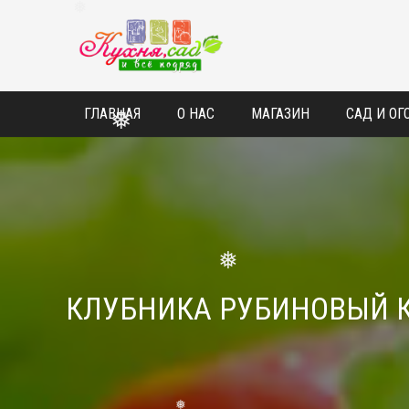
❅
❅
❅
❅
ГЛАВНАЯ
О НАС
МАГАЗИН
САД И ОГ
❅
КЛУБНИКА РУБИНОВЫЙ КУ
❅