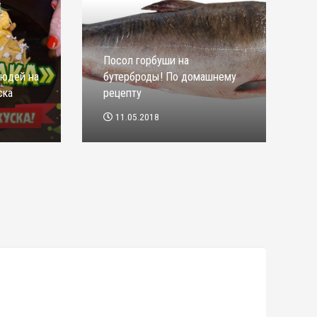
Посол горбуши на
людей на
бутерброды! По домашнему
ска
рецепту
11.05.2018