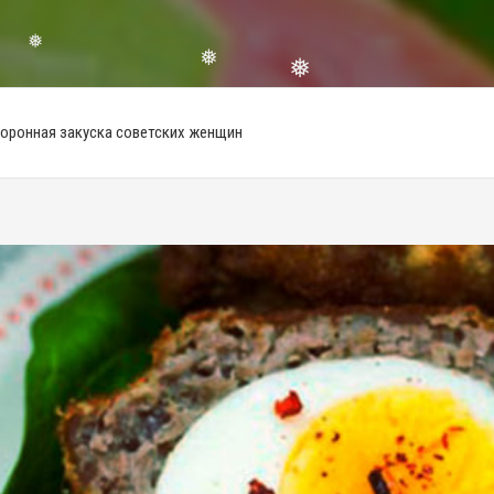
❅
❅
❅
❅
❅
 Коронная закуска советских женщин
❅