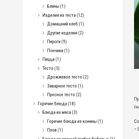
Блины
(1)
Изделия из теста
(12)
Домашний хлеб
(1)
Другие изделия
(2)
Пироги
(9)
Пончики
(1)
Пицца
(1)
Тесто
(5)
Дрожжевое тесто
(2)
Заварное тесто
(1)
Пресное тесто
(2)
Пу
Горячие блюда
(18)
сы
Блюда из мяса
(3)
Горячие блюда из конины
(1)
Cо
– 
Плов
(1)
Блюда из овощей грибов бобовых
(1)