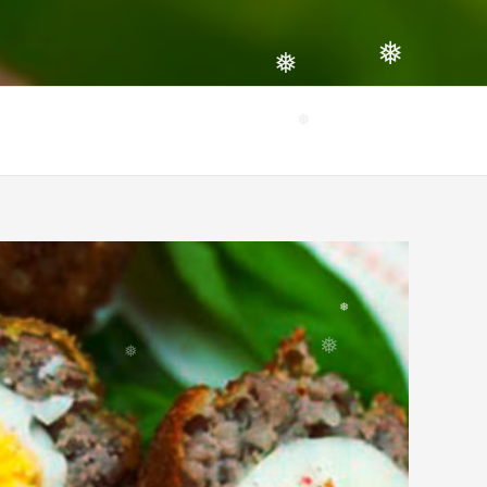
❅
❅
❅