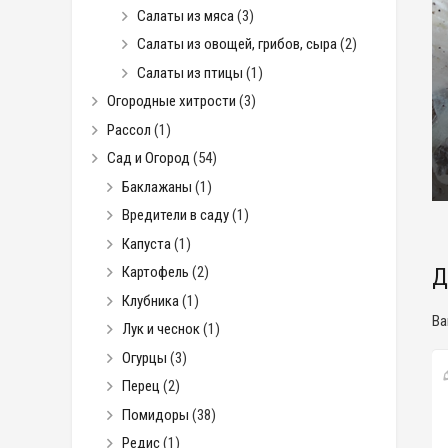
Салаты из мяса
(3)
Салаты из овощей, грибов, сыра
(2)
Салаты из птицы
(1)
Огородные хитрости
(3)
Рассол
(1)
Сад и Огород
(54)
Баклажаны
(1)
Вредители в саду
(1)
Капуста
(1)
Д
Картофель
(2)
Клубника
(1)
Ва
Лук и чеснок
(1)
Огурцы
(3)
Перец
(2)
Помидоры
(38)
Редис
(1)