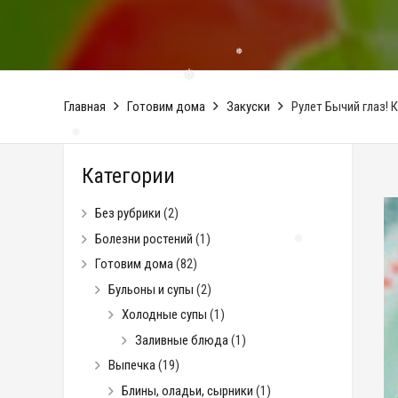
❅
Главная
Готовим дома
Закуски
Рулет Бычий глаз!
❅
Категории
❅
Без рубрики
(2)
Болезни ростений
(1)
Готовим дома
(82)
Бульоны и супы
(2)
Холодные супы
(1)
❅
Заливные блюда
(1)
Выпечка
(19)
Блины, оладьи, сырники
(1)