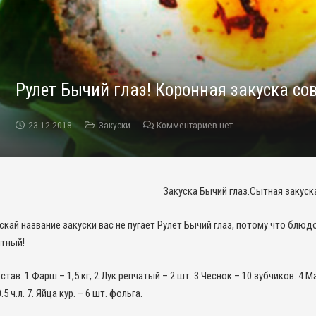
Рулет Бычий глаз! Коронная закуска с
23.12.2018
Закуски
Комментариев нет
Закуска Бычий глаз.Сытная закуск
скай название закуски вас не пугает Рулет Бычий глаз, потому что бл
тный!
став. 1.Фарш – 1,5 кг, 2.Лук репчатый – 2 шт. 3.Чеснок – 10 зубчиков. 4.Ма
0.5 ч.л. 7. Яйца кур. – 6 шт. фольга.