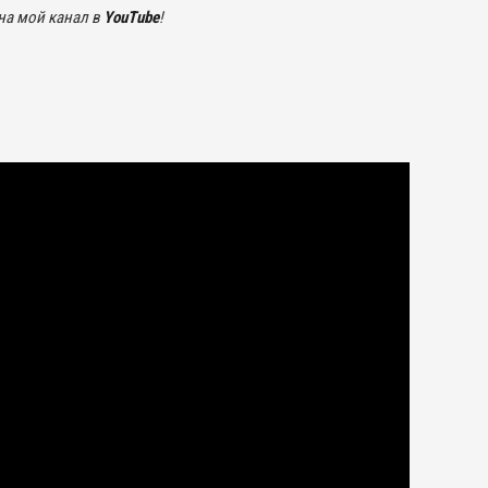
 на мой канал в
YouTube
!