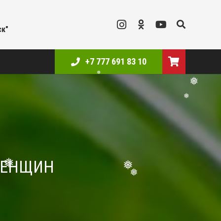
ск"
+7 777 691 83 10
❅
❅
❅
 ЖЕНЩИН
❅
❅