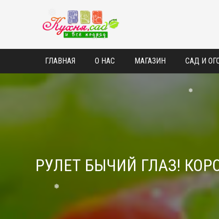
❅
❅
ГЛАВНАЯ
О НАС
МАГАЗИН
САД И ОГ
❅
РУЛЕТ БЫЧИЙ ГЛАЗ! К
❅