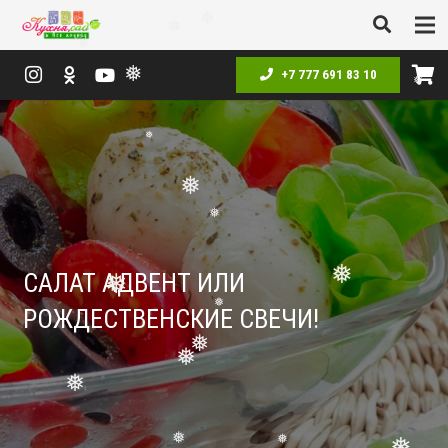
❅
❅
❅
❅
+7 777 691 83 10
❅
❅
❅
❅
❅
❅
САЛАТ АДВЕНТ ИЛИ
❅
РОЖДЕСТВЕНСКИЕ СВЕЧИ!
❅
❅
❅
❅
❅