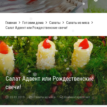
❅
❅
❅
❅
❅
Главная
Готовим дома
Салаты
Салаты из мяса
Салат Адвент или Рождественские свечи!
❅
❅
❅
❅
❅
❅
❅
Салат Адвент или Рождественские
свечи!
05.01.2019
Салаты из мяса
Комментариев нет