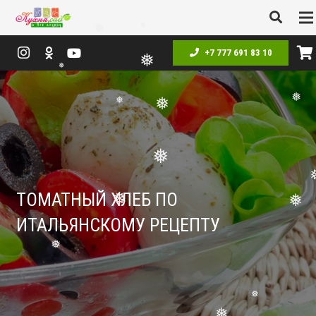
❅
❅
❅
+7 777 691 83 10
❅
❅
❅
❅
❅
❅
❅
❅
ТОМАТНЫЙ ХЛЕБ ПО
❅
ИТАЛЬЯНСКОМУ РЕЦЕПТУ
❅
❅
❅