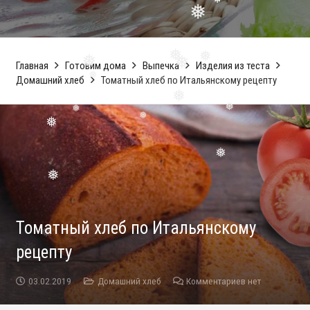
❅
❅
❅
Главная
Готовим дома
Выпечка
Изделия из теста
Домашний хлеб
Томатный хлеб по Итальянскому рецепту
❅
❅
❅
❅
❅
❅
❅
❅
❅
❅
❅
❅
Томатный хлеб по Итальянскому
рецепту
03.02.2019
Домашний хлеб
Комментариев нет