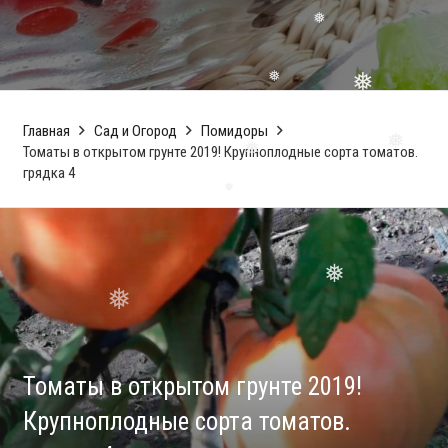
❅
❅
❅
❅
❅
Главная
Сад и Огород
Помидоры
Томаты в открытом грунте 2019! Крупноплодные сорта томатов.
❅
грядка 4
❅
❅
❅
❅
❅
Томаты в открытом грунте 2019!
Крупноплодные сорта томатов.