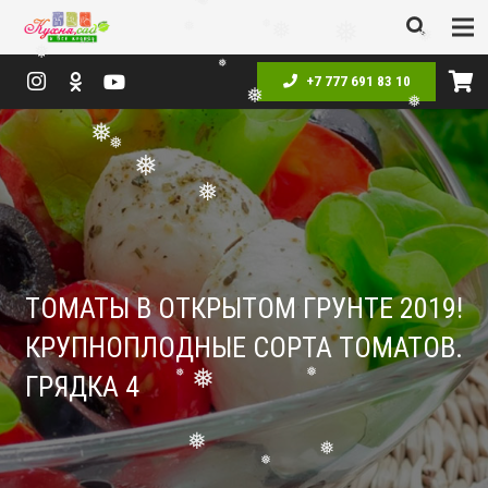
❅
❅
❅
❅
+7 777 691 83 10
❅
❅
❅
❅
❅
❅
❅
❅
❅
❅
❅
❅
ТОМАТЫ В ОТКРЫТОМ ГРУНТЕ 2019!
КРУПНОПЛОДНЫЕ СОРТА ТОМАТОВ.
ГРЯДКА 4
❅
❅
❅