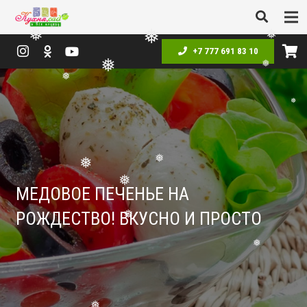
+7 777 691 83 10
❅
❅
❅
❅
❅
❅
❅
❅
МЕДОВОЕ ПЕЧЕНЬЕ НА
❅
❅
РОЖДЕСТВО! ВКУСНО И ПРОСТО
❅
❅