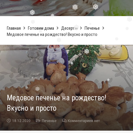
❅
❅
❅
❅
❅
❅
Главная
Готовим дома
Десерты
Печенье
❅
Медовое печенье на рождество! Вкусно и просто
❅
❅
❅
❅
❅
❅
❅
❅
Медовое печенье на рождество!
❅
❅
❅
Вкусно и просто
18.12.2020
Печенье
Комментариев нет