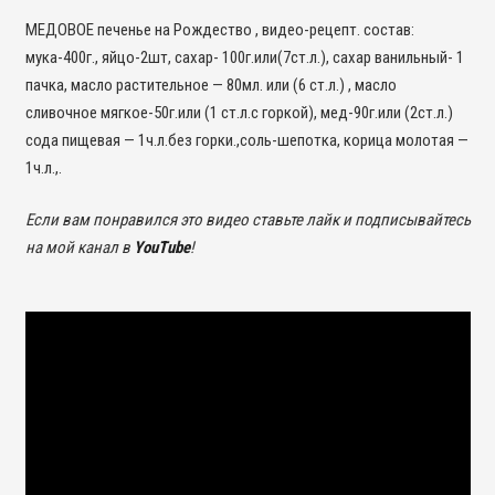
МЕДОВОЕ печенье на Рождество , видео-рецепт. состав:
мука-400г., яйцо-2шт, сахар- 100г.или(7ст.л.), сахар ванильный- 1
пачка, масло растительное — 80мл. или (6 ст.л.) , масло
сливочное мягкое-50г.или (1 ст.л.с горкой), мед-90г.или (2ст.л.)
сода пищевая — 1ч.л.без горки.,соль-шепотка, корица молотая —
1ч.л.,.
Если вам понравился это видео ставьте лайк и подписывайтесь
на мой канал в
YouTube
!