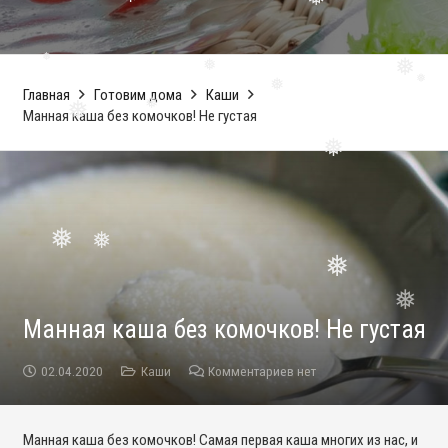
❅
❅
Главная
❅
Готовим дома
Каши
❅
❅
Манная каша без комочков! Не густая
❅
❅
❅
❅
❅
❅
❅
❅
Манная каша без комочков! Не густая
❅
02.04.2020
Каши
Комментариев нет
Манная каша без комочков! Самая первая каша многих из нас, и