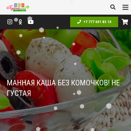
❅
+7 777 691 83 10
❅
❅
❅
❅
❅
❅
❅
❅
❅
❅
МАННАЯ КАША БЕЗ КОМОЧКОВ! НЕ
ГУСТАЯ
❅
❅
❅
❅
❅