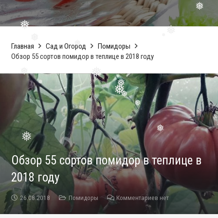
❅
❅
❅
Главная
Сад и Огород
Помидоры
Обзор 55 сортов помидор в теплице в 2018 году
❅
❅
❅
❅
❅
❅
❅
❅
❅
❅
❅
❅
Обзор 55 сортов помидор в теплице в
❅
❅
2018 году
26.08.2018
Помидоры
Комментариев нет