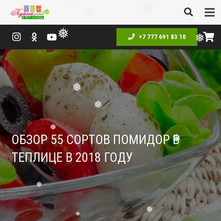
❅
❅
❅
+7 777 691 83 10
❅
❅
❅
❅
❅
❅
ОБЗОР 55 СОРТОВ ПОМИДОР В
❅
ТЕПЛИЦЕ В 2018 ГОДУ
❅
❅
❅