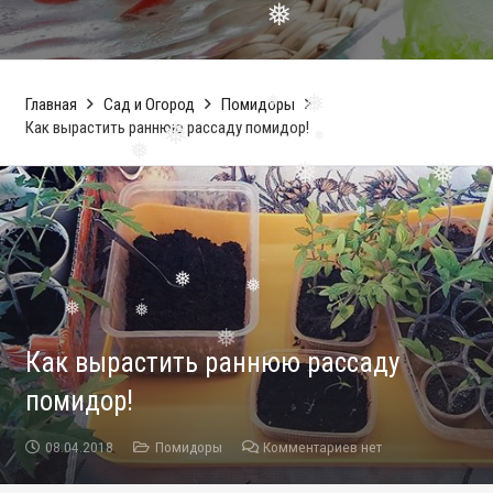
❅
❅
❅
Главная
Сад и Огород
Помидоры
Как вырастить раннюю рассаду помидор!
❅
❅
❅
❅
❅
❅
❅
❅
❅
❅
Как вырастить раннюю рассаду
❅
❅
помидор!
08.04.2018
Помидоры
Комментариев нет