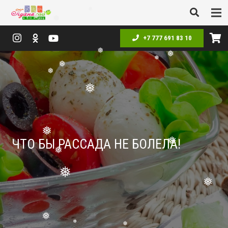
❅
❅
❅
❅
❅
+7 777 691 83 10
❅
❅
❅
❅
❅
❅
❅
❅
❅
❅
ЧТО БЫ РАССАДА НЕ БОЛЕЛА!
❅
❅
❅
❅
❅