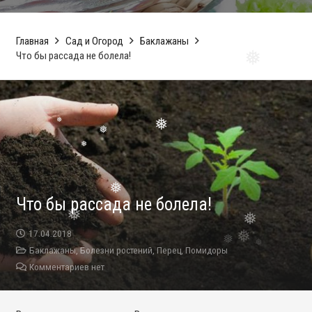
❅
❅
❅
Главная
Сад и Огород
Баклажаны
Что бы рассада не болела!
❅
❅
❅
❅
Что бы рассада не болела!
❅
❅
17.04.2018
Баклажаны
,
Болезни ростений
,
Перец
,
Помидоры
Комментариев нет