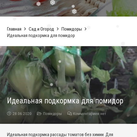
❅
❅
❅
❅
Главная
Сад и Огород
Помидоры
Идеальная подкормка для помидор
❅
❅
❅
❅
❅
❅
❅
Идеальная подкормка для помидор
❅
28.06.2020
Помидоры
Комментариев нет
Идеальная подкормка рассады томатов без химии. Для