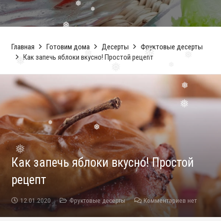
❅
❅
Главная
Готовим дома
Десерты
Фруктовые десерты
❅
Как запечь яблоки вкусно! Простой рецепт
❅
❅
❅
❅
❅
❅
❅
❅
❅
❅
Как запечь яблоки вкусно! Простой
❅
рецепт
12.01.2020
Фруктовые десерты
Комментариев нет