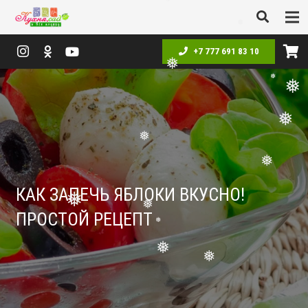
❅
❅
❅
❅
+7 777 691 83 10
❅
❅
❅
❅
❅
КАК ЗАПЕЧЬ ЯБЛОКИ ВКУСНО!
❅
ПРОСТОЙ РЕЦЕПТ
❅
❅
❅
❅
❅