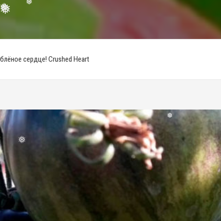
❅
❅
❅
❅
лёное сердце! Crushed Heart
❅