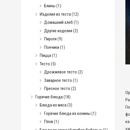
Блины
(1)
Изделия из теста
(12)
Домашний хлеб
(1)
Другие изделия
(2)
Пироги
(9)
Пончики
(1)
Пицца
(1)
Тесто
(5)
Дрожжевое тесто
(2)
Заварное тесто
(1)
Пресное тесто
(2)
Ор
Горячие блюда
(18)
Ра
Блюда из мяса
(3)
Гл
Горячие блюда из конины
(1)
фо
ка
Плов
(1)
ха
Блюда из овощей грибов бобовых
(1)