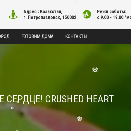
❅
❅
❅
Адрес : Казахстан,
Режи работы:
г. Петропавловск, 150002
с 9.00 - 19.00 "м
❅
❅
❅
ОРОД
ГОТОВИМ ДОМА
КОНТАКТЫ
❅
❅
Е СЕРДЦЕ! CRUSHED HEART
❅