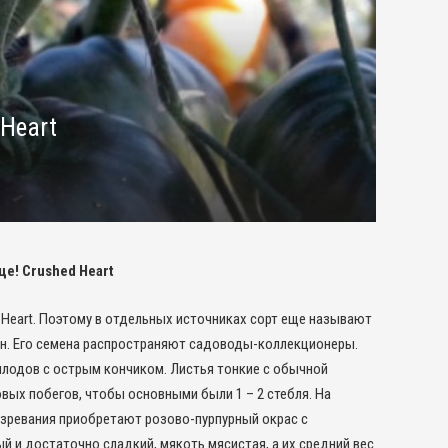
 Heart
е! Crushed Heart
 Heart. Поэтому в отдельных источниках сорт еще называют
ен. Его семена распространяют садоводы-коллекционеры.
плодов с острым кончиком. Листья тонкие с обычной
ых побегов, чтобы основными были 1 – 2 стебля. На
озревания приобретают розово-пурпурный окрас с
 и достаточно сладкий, мякоть мясистая, а их средний вес