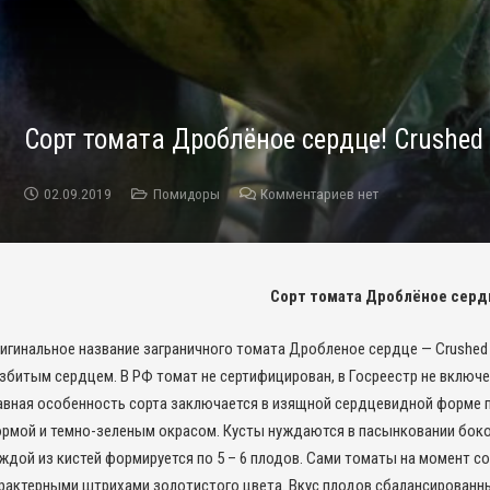
Сорт томата Дроблёное сердце! Crushed
02.09.2019
Помидоры
Комментариев нет
Сорт томата Дроблёное сердц
игинальное название заграничного томата Дробленое сердце — Crushed
збитым сердцем. В РФ томат не сертифицирован, в Госреестр не включ
авная особенность сорта заключается в изящной сердцевидной форме 
рмой и темно-зеленым окрасом. Кусты нуждаются в пасынковании боков
ждой из кистей формируется по 5 – 6 плодов. Сами томаты на момент с
рактерными штрихами золотистого цвета. Вкус плодов сбалансированный