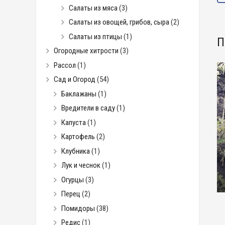
Салаты из мяса
(3)
Салаты из овощей, грибов, сыра
(2)
Салаты из птицы
(1)
П
Огородные хитрости
(3)
Рассол
(1)
Сад и Огород
(54)
Баклажаны
(1)
Вредители в саду
(1)
Капуста
(1)
Картофель
(2)
Клубника
(1)
Лук и чеснок
(1)
Огурцы
(3)
Перец
(2)
Помидоры
(38)
Редис
(1)