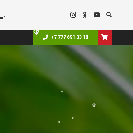
ск"
❅
+7 777 691 83 10
❅
❅
❅