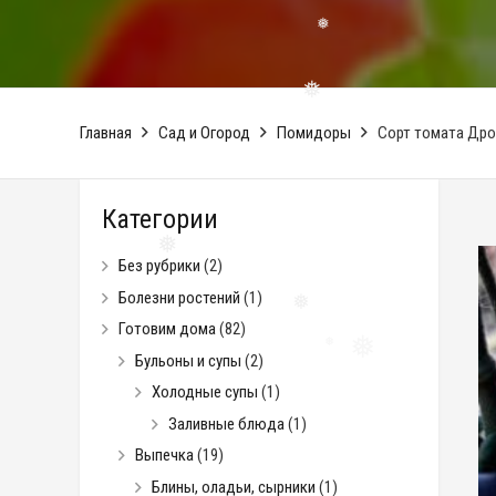
❅
❅
Главная
Сад и Огород
Помидоры
Сорт томата Дроб
❅
Категории
Без рубрики
(2)
Болезни ростений
(1)
❅
Готовим дома
(82)
❅
Бульоны и супы
(2)
❅
Холодные супы
(1)
Заливные блюда
(1)
Выпечка
(19)
Блины, оладьи, сырники
(1)