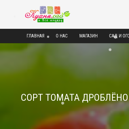
❅
ГЛАВНАЯ
О НАС
МАГАЗИН
САД И ОГ
❅
❅
СОРТ ТОМАТА ДРОБЛЁНО
❅