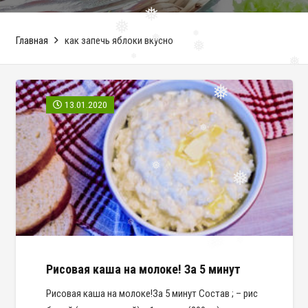
❅
Главная
как запечь яблоки вкусно
❅
❅
❅
❅
❅
❅
❅
13.01.2020
❅
❅
❅
❅
❅
Рисовая каша на молоке! За 5 минут
Рисовая каша на молоке!За 5 минут Состав ; – рис