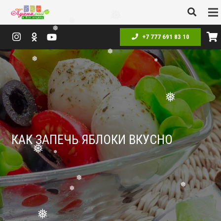
❅
❅
❅
❅
❅
+7 777 691 83 10
❅
❅
❅
❅
❅
❅
КАК ЗАПЕЧЬ ЯБЛОКИ ВКУСНО
❅
❅
❅
❅
❅